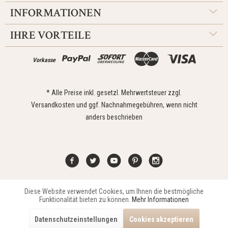
INFORMATIONEN
IHRE VORTEILE
Vorkasse
* Alle Preise inkl. gesetzl. Mehrwertsteuer zzgl.
Versandkosten
und ggf. Nachnahmegebühren, wenn nicht
anders beschrieben
Diese Website verwendet Cookies, um Ihnen die bestmögliche
Aktiv
Funktionale
Kontakt
Widerrufsrecht
Impressum
Versand
Datenschutz
Funktionalität bieten zu können.
Mehr Informationen
Zahlungsarten
AGB
Datenschutzeinstellungen
Cookies akzeptieren
Copyright © 2021 Edona Design GmbH // Design
Dupp GmbH
Aktiv
Marketing