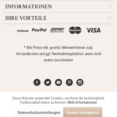
INFORMATIONEN
IHRE VORTEILE
Vorkasse
* Alle Preise inkl. gesetzl. Mehrwertsteuer zzgl.
Versandkosten
und ggf. Nachnahmegebühren, wenn nicht
anders beschrieben
Diese Website verwendet Cookies, um Ihnen die bestmögliche
Aktiv
Funktionale
Kontakt
Widerrufsrecht
Impressum
Versand
Datenschutz
Funktionalität bieten zu können.
Mehr Informationen
Zahlungsarten
AGB
Datenschutzeinstellungen
Cookies akzeptieren
Copyright © 2021 Edona Design GmbH // Design
Dupp GmbH
Aktiv
Marketing