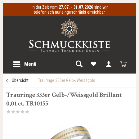
In der Zeit vom
27.07. - 31.07.2026
sind wir
telefonisch nur eingeschränkt erreichbar.
Menü
Übersicht
Trauringe 333er Gelb-/Weissgold
Trauringe 333er Gelb-/Weissgold Brillant
0,01 ct. TR10155