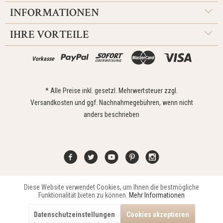
INFORMATIONEN
IHRE VORTEILE
Vorkasse
* Alle Preise inkl. gesetzl. Mehrwertsteuer zzgl.
Versandkosten
und ggf. Nachnahmegebühren, wenn nicht
anders beschrieben
Diese Website verwendet Cookies, um Ihnen die bestmögliche
Aktiv
Funktionale
Kontakt
Widerrufsrecht
Impressum
Versand
Datenschutz
Funktionalität bieten zu können.
Mehr Informationen
Zahlungsarten
AGB
Datenschutzeinstellungen
Cookies akzeptieren
Copyright © 2021 Edona Design GmbH // Design
Dupp GmbH
Aktiv
Marketing