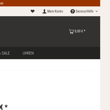
ar.
Mein Konto
Service/Hilfe
0,00 € *
 SALE
UHREN
€ *