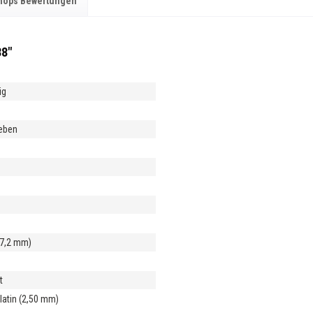
hops Bewertungen
38"
ig
ieben
m
17,2 mm)
m
t
latin (2,50 mm)