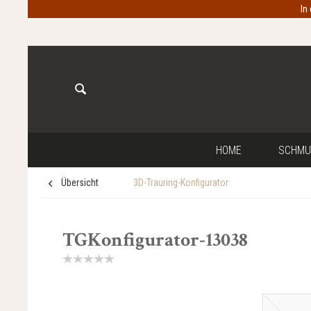
In
HOME
SCHMU
Übersicht
3D-Trauring-Konfigurator
TGKonfigurator-13038