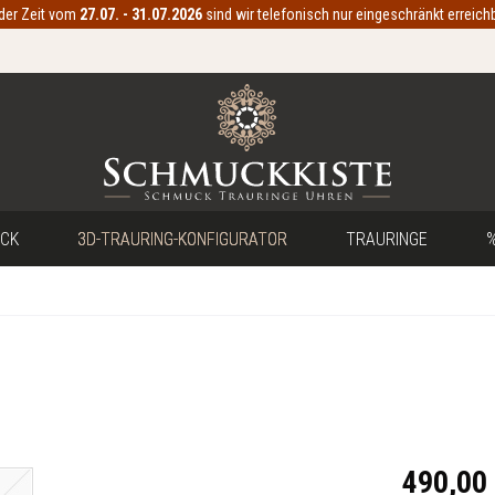
 der Zeit vom
27.07. - 31.07.2026
sind wir telefonisch nur eingeschränkt erreichb
CK
3D-TRAURING-KONFIGURATOR
TRAURINGE
%
490,00 