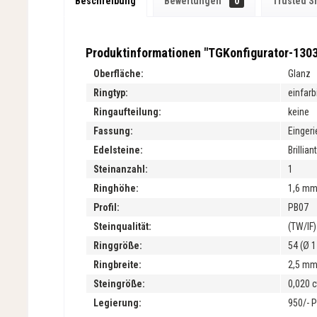
Beschreibung
Bewertungen
0
Trusted S
Produktinformationen "TGKonfigurator-130
Oberfläche:
Glanz
Ringtyp:
einfarb
Ringaufteilung:
keine
Fassung:
Einger
Edelsteine:
Brilliant
Steinanzahl:
1
Ringhöhe:
1,6 m
Profil:
PB07
Steinqualität:
(TW/IF)
Ringgröße:
54 (Ø 
Ringbreite:
2,5 m
Steingröße:
0,020 c
Legierung:
950/- P