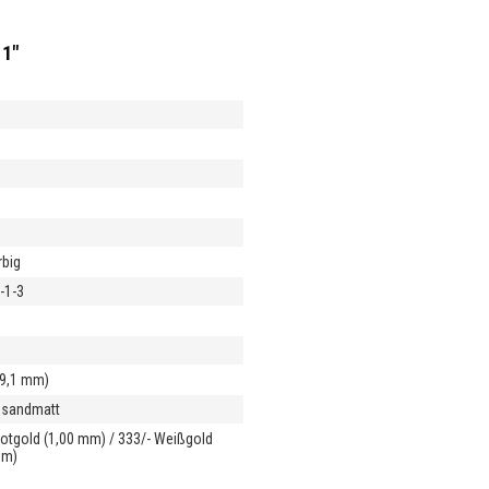
11"
rbig
l-1-3
m
m
19,1 mm)
/ sandmatt
Rotgold (1,00 mm) / 333/- Weißgold
mm)