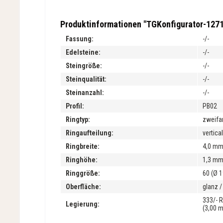
Produktinformationen "TGKonfigurator-127
Fassung:
-/-
Edelsteine:
-/-
Steingröße:
-/-
Steinqualität:
-/-
Steinanzahl:
-/-
Profil:
PB02
Ringtyp:
zweifa
Ringaufteilung:
vertica
Ringbreite:
4,0 m
Ringhöhe:
1,3 m
Ringgröße:
60 (Ø 
Oberfläche:
glanz 
333/- 
Legierung:
(3,00 