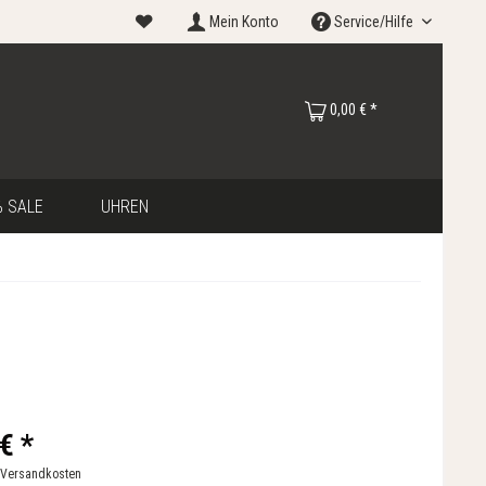
Mein Konto
Service/Hilfe
0,00 € *
 SALE
UHREN
€ *
 Versandkosten