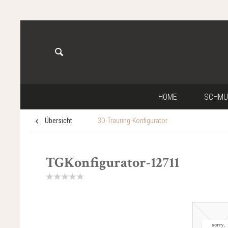
HOME
SCHMU
Übersicht
3D-Trauring-Konfigurator
TGKonfigurator-12711