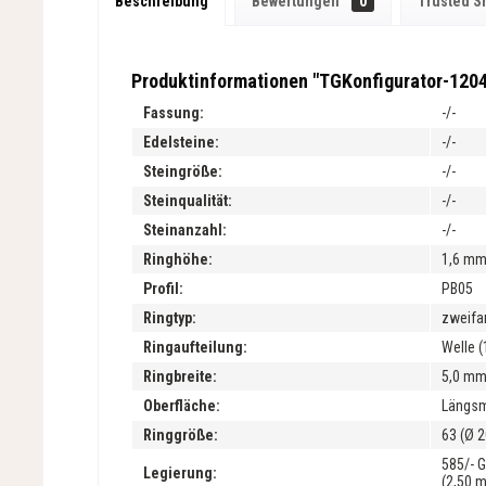
Beschreibung
Bewertungen
0
Trusted S
Produktinformationen "TGKonfigurator-120
Fassung:
-/-
Edelsteine:
-/-
Steingröße:
-/-
Steinqualität:
-/-
Steinanzahl:
-/-
Ringhöhe:
1,6 m
Profil:
PB05
Ringtyp:
zweifa
Ringaufteilung:
Welle (
Ringbreite:
5,0 m
Oberfläche:
Längsm
Ringgröße:
63 (Ø 
585/- 
Legierung:
(2,50 