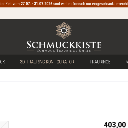
 der Zeit vom
27.07. - 31.07.2026
sind wir telefonisch nur eingeschränkt erreichb
CK
3D-TRAURING-KONFIGURATOR
TRAURINGE
%
403,00 