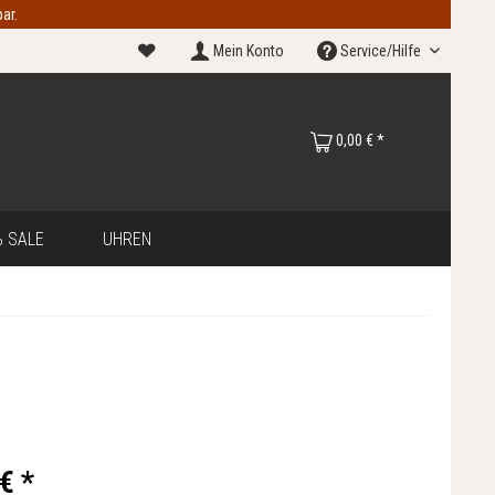
ar.
Mein Konto
Service/Hilfe
0,00 € *
 SALE
UHREN
€ *