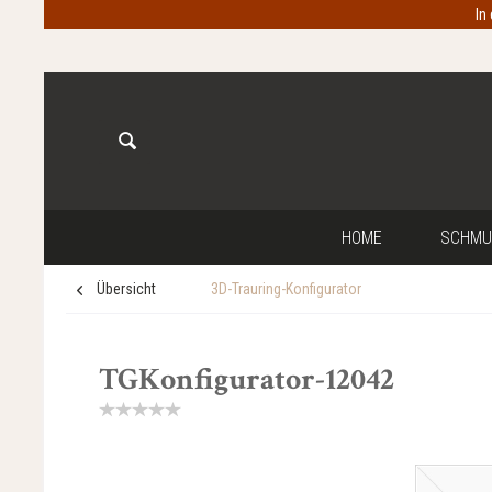
In
HOME
SCHMU
Übersicht
3D-Trauring-Konfigurator
TGKonfigurator-12042