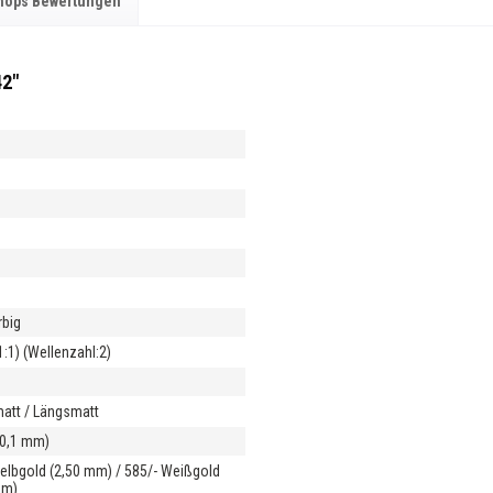
hops Bewertungen
42"
m
rbig
1:1) (Wellenzahl:2)
m
att / Längsmatt
20,1 mm)
Gelbgold (2,50 mm) / 585/- Weißgold
mm)