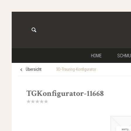
HOME
SCHMU
Übersicht
3D-Trauring-Konfigurator
TGKonfigurator-11668