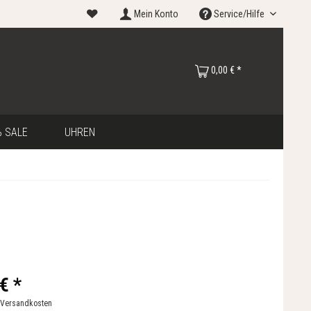
Mein Konto
Service/Hilfe
0,00 € *
 SALE
UHREN
€ *
 Versandkosten