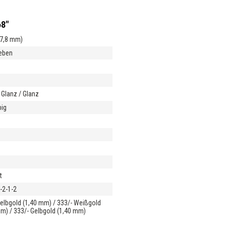
68"
17,8 mm)
ieben
 Glanz / Glanz
big
m
m
t
l-2-1-2
Gelbgold (1,40 mm) / 333/- Weißgold
mm) / 333/- Gelbgold (1,40 mm)