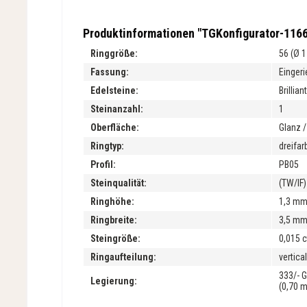
Produktinformationen "TGKonfigurator-116
Ringgröße:
56 (Ø 
Fassung:
Einger
Edelsteine:
Brilliant
Steinanzahl:
1
Oberfläche:
Glanz /
Ringtyp:
dreifar
Profil:
PB05
Steinqualität:
(TW/IF)
Ringhöhe:
1,3 m
Ringbreite:
3,5 m
Steingröße:
0,015 c
Ringaufteilung:
vertica
333/- 
Legierung:
(0,70 