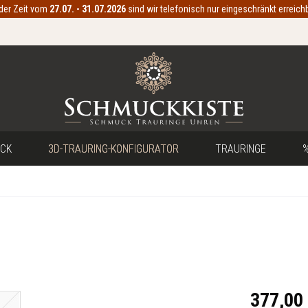
 der Zeit vom
27.07. - 31.07.2026
sind wir telefonisch nur eingeschränkt erreichb
CK
3D-TRAURING-KONFIGURATOR
TRAURINGE
%
377,00 