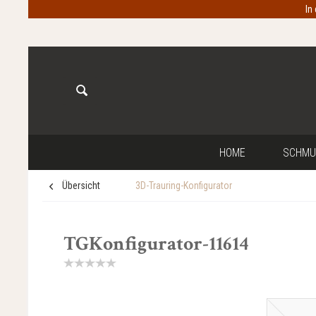
In
HOME
SCHMU
Übersicht
3D-Trauring-Konfigurator
TGKonfigurator-11614