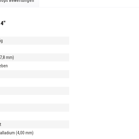
hops Bewertungen
14"
ig
17,8 mm)
ieben
m
m
t
Palladium (4,00 mm)