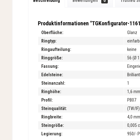
Beschreibung
Bewertungen
0
Trusted S
Produktinformationen "TGKonfigurator-116
Oberfläche:
Glanz
Ringtyp:
einfarb
Ringaufteilung:
keine
Ringgröße:
56 (Ø 
Fassung:
Einger
Edelsteine:
Brilliant
Steinanzahl:
1
Ringhöhe:
1,6 m
Profil:
PB07
Steinqualität:
(TW/IF)
Ringbreite:
4,0 m
Steingröße:
0,005 c
Legierung:
950/- 