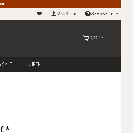
ar.
Mein Konto
Service/Hilfe
0,00 € *
 SALE
UHREN
€ *