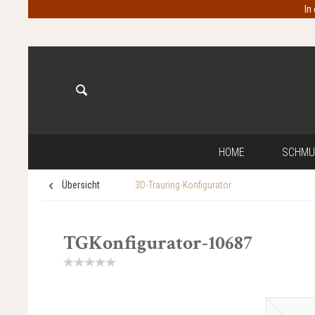
In
HOME
SCHMU
Übersicht
3D-Trauring-Konfigurator
TGKonfigurator-10687