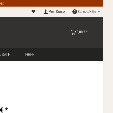
ar.
Mein Konto
Service/Hilfe
0,00 € *
 SALE
UHREN
€ *