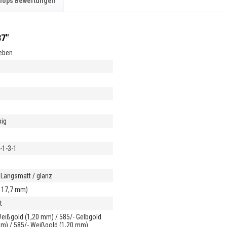
hops Bewertungen
87"
ieben
)
m
big
l-1-3-1
m
 Längsmatt / glanz
Ø 17,7 mm)
t
Weißgold (1,20 mm) / 585/- Gelbgold
mm) / 585/- Weißgold (1,20 mm)