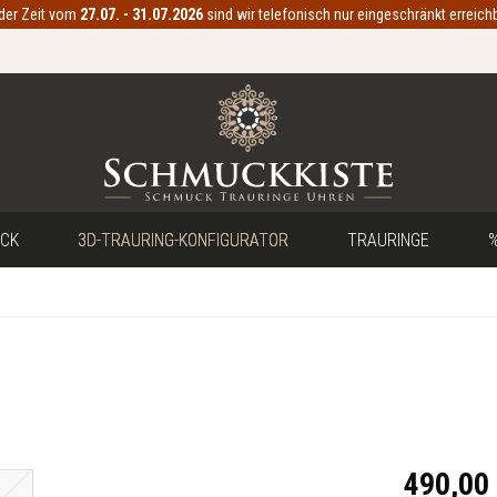
 der Zeit vom
27.07. - 31.07.2026
sind wir telefonisch nur eingeschränkt erreichb
CK
3D-TRAURING-KONFIGURATOR
TRAURINGE
%
490,00 