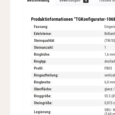
Beschreibung
Bewertungen
0
Trusted S
Produktinformationen "TGKonfigurator-106
Fassung:
Einger
Edelsteine:
Brilliant
Steinqualität:
(TW/SI
Steinanzahl:
1
Ringhöhe:
1,6 m
Ringtyp:
dreifar
Profil:
PB03
Ringaufteilung:
vertica
Ringbreite:
6,0 m
Oberfläche:
glanz /
Ringgröße:
55.5 (
Steingröße:
0,015 c
585/- 
Legierung:
(3,60 